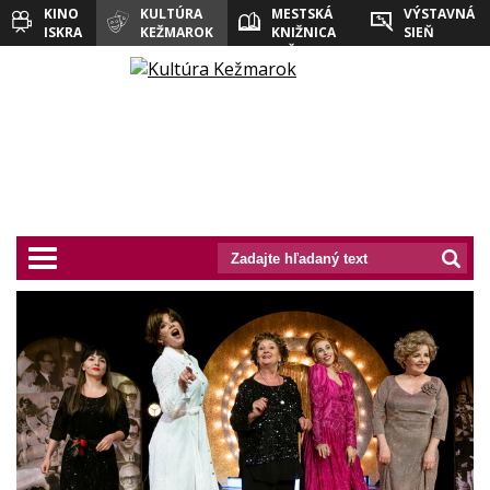
KINO
KULTÚRA
MESTSKÁ
VÝSTAVNÁ
ISKRA
KEŽMAROK
KNIŽNICA
SIEŇ
KEŽMAROK
prepnut_navigaciu