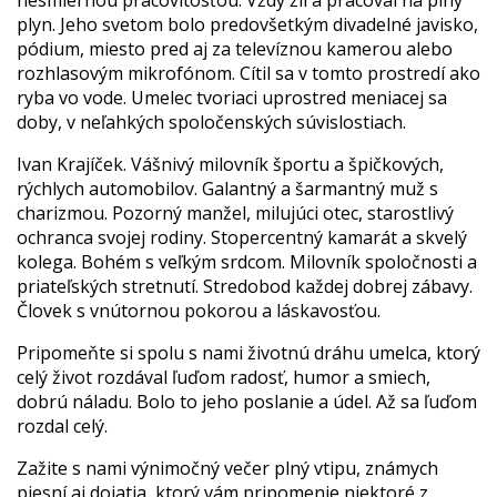
nesmiernou pracovitosťou. Vždy žil a pracoval na plný
plyn. Jeho svetom bolo predovšetkým divadelné javisko,
pódium, miesto pred aj za televíznou kamerou alebo
rozhlasovým mikrofónom. Cítil sa v tomto prostredí ako
ryba vo vode. Umelec tvoriaci uprostred meniacej sa
doby, v neľahkých spoločenských súvislostiach.
Ivan Krajíček. Vášnivý milovník športu a špičkových,
rýchlych automobilov. Galantný a šarmantný muž s
charizmou. Pozorný manžel, milujúci otec, starostlivý
ochranca svojej rodiny. Stopercentný kamarát a skvelý
kolega. Bohém s veľkým srdcom. Milovník spoločnosti a
priateľských stretnutí. Stredobod každej dobrej zábavy.
Človek s vnútornou pokorou a láskavosťou.
Pripomeňte si spolu s nami životnú dráhu umelca, ktorý
celý život rozdával ľuďom radosť, humor a smiech,
dobrú náladu. Bolo to jeho poslanie a údel. Až sa ľuďom
rozdal celý.
Zažite s nami výnimočný večer plný vtipu, známych
piesní aj dojatia, ktorý vám pripomenie niektoré z