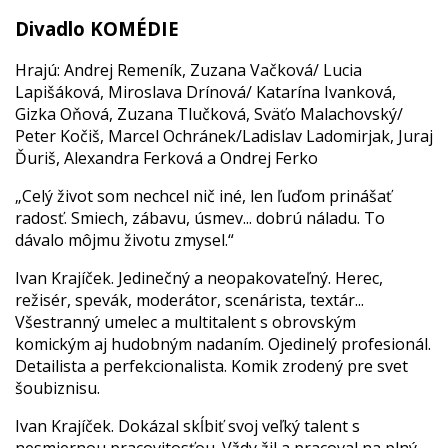
Divadlo KOMÉDIE
Hrajú: Andrej Remeník, Zuzana Vačková/ Lucia
Lapišáková, Miroslava Drínová/ Katarína Ivanková,
Gizka Oňová, Zuzana Tlučková, Sväťo Malachovský/
Peter Kočiš, Marcel Ochránek/Ladislav Ladomirjak, Juraj
Ďuriš, Alexandra Ferková a Ondrej Ferko
„Celý život som nechcel nič iné, len ľuďom prinášať
radosť. Smiech, zábavu, úsmev... dobrú náladu. To
dávalo môjmu životu zmysel.“
Ivan Krajíček. Jedinečný a neopakovateľný. Herec,
režisér, spevák, moderátor, scenárista, textár...
Všestranný umelec a multitalent s obrovským
komickým aj hudobným nadaním. Ojedinelý profesionál.
Detailista a perfekcionalista. Komik zrodený pre svet
šoubiznisu.
Ivan Krajíček. Dokázal skĺbiť svoj veľký talent s