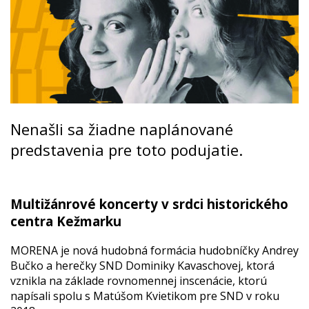
Nenašli sa žiadne naplánované
predstavenia pre toto podujatie.
Multižánrové koncerty v srdci historického
centra Kežmarku
MORENA je nová hudobná formácia hudobníčky Andrey
Bučko a herečky SND Dominiky Kavaschovej, ktorá
vznikla na základe rovnomennej inscenácie, ktorú
napísali spolu s Matúšom Kvietikom pre SND v roku