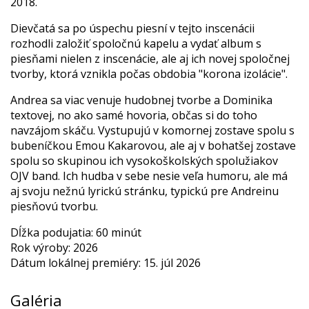
2018.
Dievčatá sa po úspechu piesní v tejto inscenácii
rozhodli založiť spoločnú kapelu a vydať album s
piesňami nielen z inscenácie, ale aj ich novej spoločnej
tvorby, ktorá vznikla počas obdobia "korona izolácie".
Andrea sa viac venuje hudobnej tvorbe a Dominika
textovej, no ako samé hovoria, občas si do toho
navzájom skáču. Vystupujú v komornej zostave spolu s
bubeníčkou Emou Kakarovou, ale aj v bohatšej zostave
spolu so skupinou ich vysokoškolských spolužiakov
OJV band. Ich hudba v sebe nesie veľa humoru, ale má
aj svoju nežnú lyrickú stránku, typickú pre Andreinu
piesňovú tvorbu.
Dĺžka podujatia: 60 minút
Rok výroby: 2026
Dátum lokálnej premiéry: 15. júl 2026
Galéria