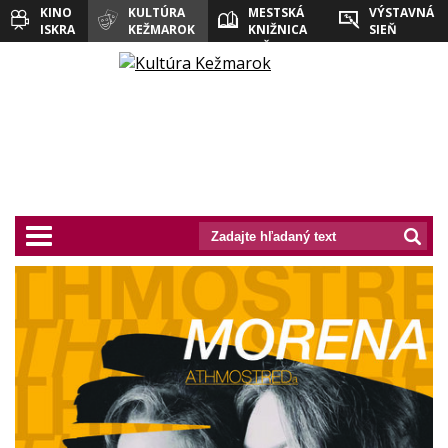
KINO
KULTÚRA
MESTSKÁ
VÝSTAVNÁ
ISKRA
KEŽMAROK
KNIŽNICA
SIEŇ
KEŽMAROK
prepnut_navigaciu